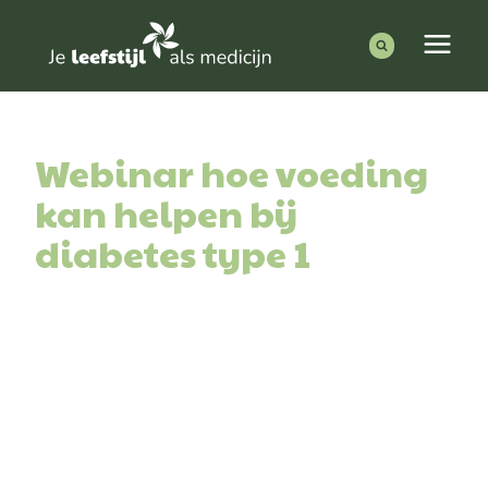
Doorgaan
Word
Zoeken
0
naar
lid!
naar:
inhoud
Webinar hoe voeding
kan helpen bij
diabetes type 1