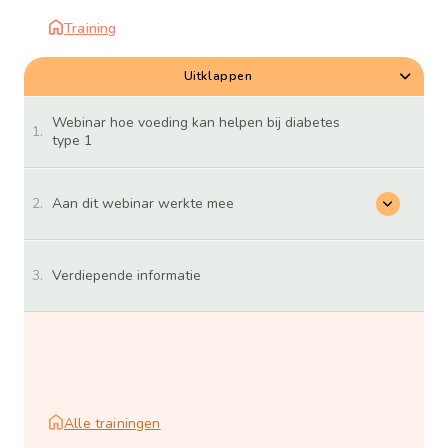
Training
Uitklappen
Hoofdstukken
Webinar hoe voeding kan helpen bij diabetes
type 1
Aan dit webinar werkte mee
Aan
dit
webinar
werkte
mee
Verdiepende informatie
Alle trainingen