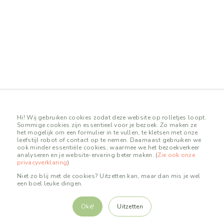
Hi! Wij gebruiken cookies zodat deze website op rolletjes loopt.
Sommige cookies zijn essentieel voor je bezoek. Zo maken ze
het mogelijk om een formulier in te vullen, te kletsen met onze
leefstijl robot of contact op te nemen. Daarnaast gebruiken we
ook minder essentiële cookies, waarmee we het bezoekverkeer
analyseren en je website-ervaring beter maken. (
Zie ook onze
privacyverklaring
)
Niet zo blij met de cookies? Uitzetten kan, maar dan mis je wel
De informatie van Stichting Je Leefstijl Als Medicijn over
een boel leuke dingen.
leefstijl, ziektes en stoornissen mag niet worden opgevat
als medisch advies. In geen geval adviseren wij mensen om
hun bestaande behandeling te veranderen. We raden
Oké!
Uitzetten
mensen met chronische aandoeningen aan om zich over hun
behandeling goed door bevoegde medische professionals