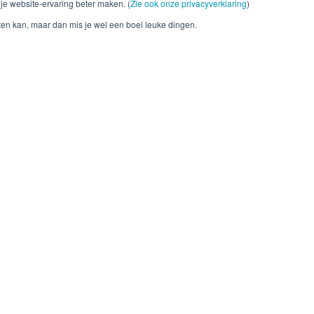
je website-ervaring beter maken. (
Zie ook onze privacyverklaring
)
leefstijl, ziektes en
Medische professionals 
tten kan, maar dan mis je wel een boel leuke dingen.
es. In geen geval
vinden via
Lampie; de i
te veranderen. We raden
er hun behandeling goed
ren.
r Je Leefstijl als Medicijn
Service
ons
Hoe word ik lid?
isie
Inloggen leden
eam
Veelgestelde vragen
partners
P
rivacyverklaring
rojecten
acatures