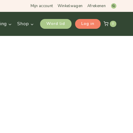
aantal
Mijn account
Winkelwagen
Afrekenen
ing
Shop
Word lid
Log in
0