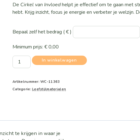
De
Cirkel van Invloed
helpt je effectief om te gaan met str
hebt. Krijg inzicht, focus je energie en verbeter je welzijn. 
Bepaal zelf het bedrag
( € )
Minimum prijs:
€
0,00
Cirkel
In winkelwagen
van
invloed
aantal
Artikelnummer:
WC-11363
Categorie:
Leefstijlmaterialen
zicht te krijgen in waar je