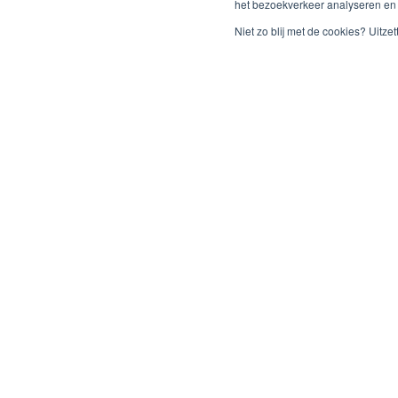
het bezoekverkeer analyseren en 
De informatie van Stichting Je Leefstijl Als Medicijn over 
Niet zo blij met de cookies? Uitze
stoornissen mag niet worden opgevat als medisch advi
adviseren wij mensen om hun bestaande behandeling 
mensen met chronische aandoeningen aan om zich ov
door bevoegde medische professionals te laten advise
Ove
Over 
Onze v
Ons t
Onze 
Onze p
Onze v