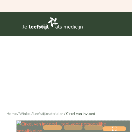
Doorgaan
naar
inhoud
Home
/
Winkel
/
Leefstijlmaterialen
/
Cirkel van invloed