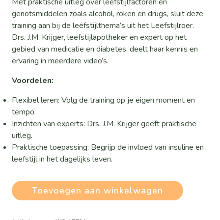
Met praktische uitleg over leefstijlfactoren én
genotsmiddelen zoals alcohol, roken en drugs, sluit deze
training aan bij de leefstijlthema’s uit het Leefstijlroer.
Drs. J.M. Krijger, leefstijlapotheker en expert op het
gebied van medicatie en diabetes, deelt haar kennis en
ervaring in meerdere video’s.
Voordelen:
Flexibel leren: Volg de training op je eigen moment en
tempo.
Inzichten van experts: Drs. J.M. Krijger geeft praktische
uitleg.
Praktische toepassing: Begrijp de invloed van insuline en
leefstijl in het dagelijks leven.
Insuline
Toevoegen aan winkelwagen
en
je