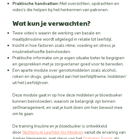
Praktische handvatten:
Met overzichten, opdrachten en
video’s die helpen bij het herkennen van patronen.
Wat kun
je
verwachten?
Twee video’s waarin de werking van basale en
maaltijdinsuline wordt uitgelegd in relatie tot leefstijl.
Inzicht in hoe factoren zoals ritme, voeding en stress je
insulinebehoefte beïnvloeden.
Praktische informatie om je eigen situatie beter te begrijpen
en gesprekken met je zorgverlener goed voor te bereiden.
Een aparte module over genotsmiddelen zoals alcohol,
roken en drugs, gekoppeld aan het leefstijlthema ‘middelen’
uit het Leefstijlroer.
Deze module gaat in op hoe deze middelen je bloedsuiker
kunnen beïnvloeden, waarom ze belangrijk zijn binnen
zelfmanagement, en wat je kunt doen om hier bewust mee
om te gaan.
De training
Insuline en je bloedsuiker
is ontwikkeld
door
Stichting Je Leefstijl Als Medicijn
vanuit de ervaring van
Amber Heijneman, met steun van het
Diabetes Fonds
als