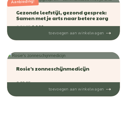
Aanbieding!
Gezonde leefstijl, gezond gesprek:
Samen met je arts naar betere zorg
Oorspronkelijke
Huidige
€
24,95
€
0,00
toevoegen aan winkelwagen
prijs
prijs
was:
is:
€ 24,95.
€ 0,00.
Rosie’s zonneschijnmedicijn
€
23,95
toevoegen aan winkelwagen