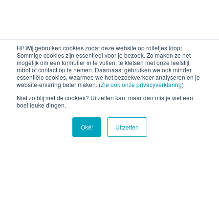
Hi! Wij gebruiken cookies zodat deze website op rolletjes loopt.
Sommige cookies zijn essentieel voor je bezoek. Zo maken ze het
mogelijk om een formulier in te vullen, te kletsen met onze leefstijl
robot of contact op te nemen. Daarnaast gebruiken we ook minder
essentiële cookies, waarmee we het bezoekverkeer analyseren en je
website-ervaring beter maken. (
Zie ook onze privacyverklaring
)
Niet zo blij met de cookies? Uitzetten kan, maar dan mis je wel een
De informatie van Stichting Je Leefstijl Als Medicijn over
boel leuke dingen.
leefstijl, ziektes en stoornissen mag niet worden opgevat
als medisch advies. In geen geval adviseren wij mensen om
hun bestaande behandeling te veranderen. We raden
Oké!
Uitzetten
mensen met chronische aandoeningen aan om zich over hun
behandeling goed door bevoegde medische professionals
te laten adviseren.