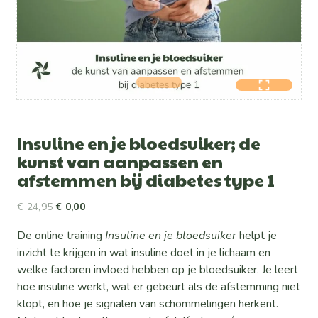
Insuline en je bloedsuiker; de
kunst van aanpassen en
afstemmen bij diabetes type 1
Oorspronkelijke
Huidige
€
24,95
€
0,00
prijs
prijs
De online training
Insuline en je bloedsuiker
helpt je
was:
is:
inzicht te krijgen in wat insuline doet in je lichaam en
€ 24,95.
€ 0,00.
welke factoren invloed hebben op je bloedsuiker. Je leert
hoe insuline werkt, wat er gebeurt als de afstemming niet
klopt, en hoe je signalen van schommelingen herkent.